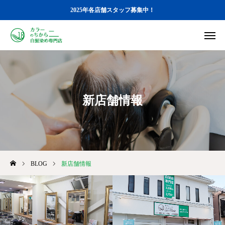
2025年各店舗スタッフ募集中！
店舗一覧
メニュー
STAFF募集
ブログ
カラーのちから 店舗一覧
新店舗情報
カラーのちから メニュー
STAFF募集
BLOG
新店舗情報
BLOG
各店のGoogle口コミ
オンラインストア