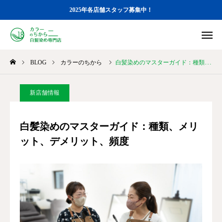
2025年各店舗スタッフ募集中！
店舗一覧
メニュー
BLOG
カラーのちから
白髪染めのマスターガイド：種類、メリット、デメリット、頻度
STAFF募集
ブログ
カラーのちから 店舗一覧
新店舗情報
カラーのちから メニュー
白髪染めのマスターガイド：種類、メリ
ット、デメリット、頻度
STAFF募集
BLOG
各店のGoogle口コミ
オンラインストア